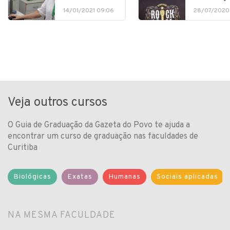
14/01/2021 09:06
28/07/2020
Veja outros cursos
O Guia de Graduação da Gazeta do Povo te ajuda a
encontrar um curso de graduação nas faculdades de
Curitiba
Biológicas
Exatas
Humanas
Sociais aplicadas
NA MESMA FACULDADE