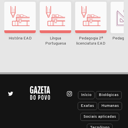
História EAD
Língua
Pedagogia 2ª
Pedagog
Portuguesa
licenciatura EAD
Início
Biológicas
Exatas
Humanas
Sociais aplicadas
Tecnólogo