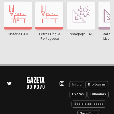
História EAD
Letras Língua
Pedagogia EAD
Matemá
Portuguesa
Licenc
Início
Biológicas
Exatas
Humanas
Sociais aplicadas
Tecnólogo