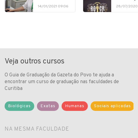
14/01/2021 09:06
28/07/2020
Veja outros cursos
O Guia de Graduação da Gazeta do Povo te ajuda a
encontrar um curso de graduação nas faculdades de
Curitiba
Biológicas
Exatas
Humanas
Sociais aplicadas
NA MESMA FACULDADE