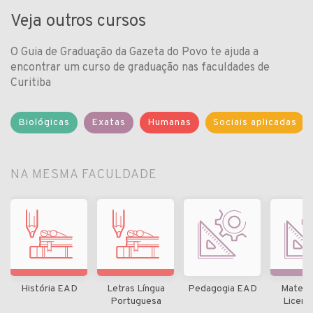
Veja outros cursos
O Guia de Graduação da Gazeta do Povo te ajuda a
encontrar um curso de graduação nas faculdades de
Curitiba
Biológicas
Exatas
Humanas
Sociais aplicadas
NA MESMA FACULDADE
História EAD
Letras Língua
Pedagogia EAD
Matemá
Portuguesa
Licenc