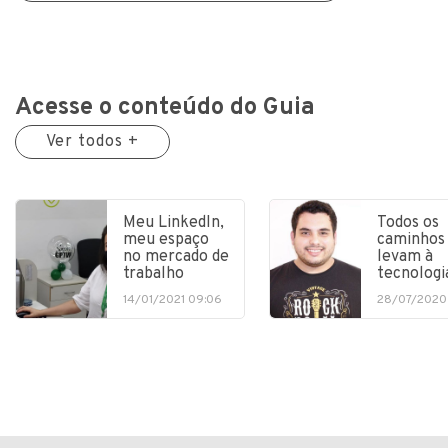
Acesse o conteúdo do Guia
Ver todos +
Meu LinkedIn,
Todos os
meu espaço
caminhos
no mercado de
levam à
trabalho
tecnologi
14/01/2021 09:06
28/07/2020