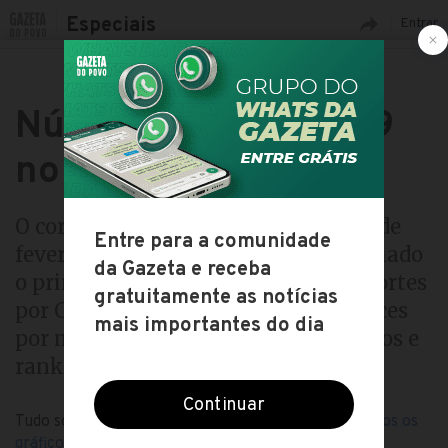
Especiais
Entrar
Números da Covid-19
no Brasil
O coronavírus chegou ao país em 25 de
fevereiro de 2020, quando foi confirmado
o primeiro caso. Veja o número de mortes
por Covid-19 no Brasil, além dos índices
por milhão de habitantes, recuperados e
ranking por estados:
Tudo sobre a Covid-19 •
Notícias
•
Estatísticas
•
Todos os
gráficos