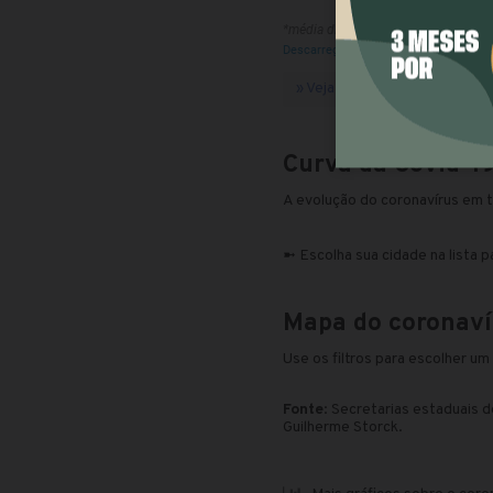
» Veja os rankings de cidade
Curva da Covid-19
A evolução do coronavírus em t
➼ Escolha sua cidade na lista 
Mapa do coronaví
Use os filtros para escolher um
Fonte
: Secretarias estaduais 
Guilherme Storck.