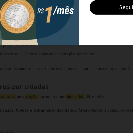
s por
milhão de habitantes
 por cidade
odas os municípios do país com casos já registrados
para ver os números mais recentes disponíveis para casos e mortes por Co
rus por cidades
estado
, uma
região
ou mostrar um
indicador
diferente.
de saúde.
Coleta e tratamento dos dados
: Álvaro Justen e colaboradore