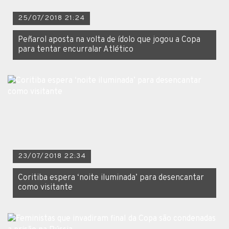
25/07/2018 21:24
Peñarol aposta na volta de ídolo que jogou a Copa
para tentar encurralar Atlético
23/07/2018 22:34
Coritiba espera ‘noite iluminada’ para desencantar
como visitante