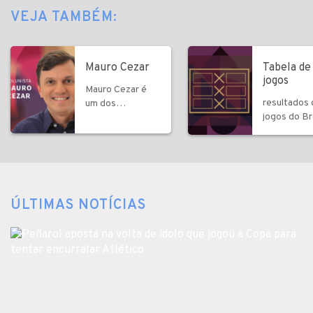
VEJA TAMBÉM:
Mauro Cezar
Tabela de
jogos
Mauro Cezar é
resultados
um dos
jogos do Bra
comentaristas
outras sele
mais influentes
do Brasil
ÚLTIMAS NOTÍCIAS