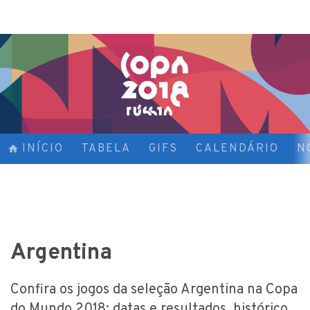
INÍCIO
TABELA
GIFS
CALENDÁRIO
N
Argentina
Confira os jogos da seleção Argentina na Copa
do Mundo 2018: datas e resultados, histórico