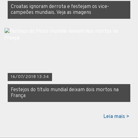
Croatas ignoram derrota e festejam os vice-
campeões mundiais. Veja as imagens
16/07/2018 13:34
Festejos do título mundial deixam dois mortos na
França
Leia mais >