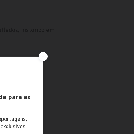
ltados, histórico em
Colômbia
Espanha