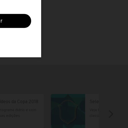
México
Senegal
as seleções
ídeos da Copa 2018
Seleções
rograma diário e com
Veja todas as seleçõe
uas edições
classificadas para a
Copa 2018