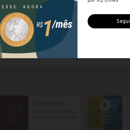
ra
Irã
Islândia
Japão
Marrocos
á
Peru
Polônia
Portugal
Rússia
Suíça
Tunísia
Uruguai
Veja todas 
Tabela de jogos
V
resultados dos jogos do
P
Brasil e outras seleções
d