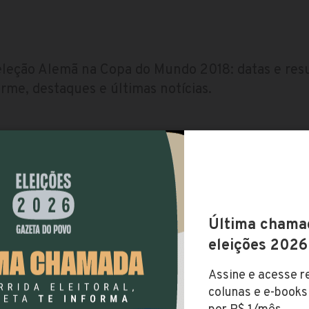
seleção Alemã na Copa do Mundo 2018: datas e resu
rme, destaques e últimas notícias.
Gazeta do Povo.
AS OUTRAS SELEÇÕES
Argentina
Austrália
Bélgica
Brasil
osta Rica
Croácia
Dinamarca
Egito