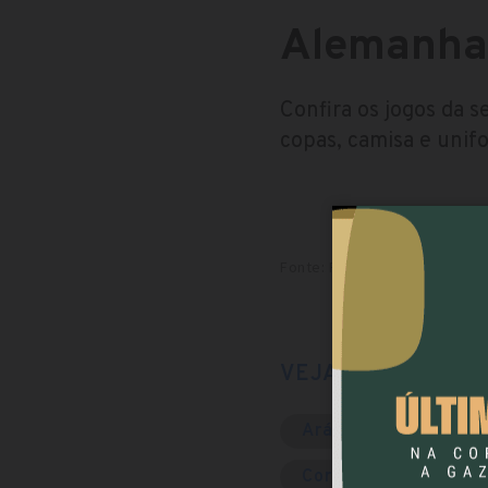
Alemanha
Confira os jogos da 
copas, camisa e unifo
Fonte: Redação. Infografia: 
VEJA O PERFIL D
Arábia Saudita
Coreia do Sul
C