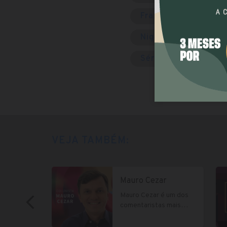
França
Inglater
Nigéria
Panam
Sérvia
Suécia
VEJA TAMBÉM:
Mauro Cezar
Mauro Cezar é um dos
comentaristas mais
influentes do Brasil