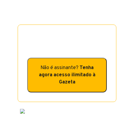
exclusivas da Gazeta do Povo de nossa jornada contra
a corrupção, incluindo nossa nova colunista Thaméa
Danelon, procuradora do MPF.
Gazeta do Povo. Os
fatos valem. Sempre
Não é assinante?
Tenha
agora acesso ilimitado à
Gazeta
Lula, José Dirceu, Eduardo Cunha,