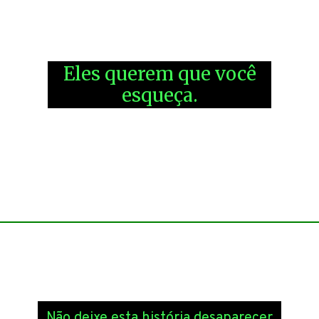
Sérgio Cabral, Anthony Garotinho,
Geddel Vieira Lima, Antonio Palocci
e tantos outros…
Eles querem que você
esqueça.
A Gazeta do Povo está alerta e não vai deixar,
acompanhe nossa cobertura:
Lava Jato: a narrativa está mudando
Não deixe esta história desaparecer