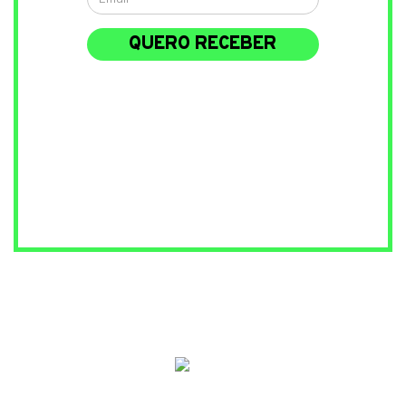
QUERO RECEBER
Estou ciente de que o cadastro do
meu email será necessário para
receber conteúdos sobre o tema e
promoções da Gazeta do Povo, com
base nos termos da
política de
privacidade
. O descadastramento
pode ser feito a qualquer momento
neste link
.
O que você ganha ao se
cadastrar
Organograma da corrupção