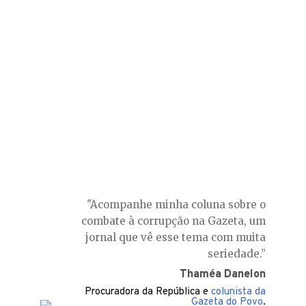
desviado, as provas colhidas, nem as delações feitas.
Tudo girava em torno de tirar Lula da corrida
presidencial. Por isso, resolvemos trazer os fatos. A
Lava Jato prevê poder recuperar R$ 14,7 bilhões aos
cofres públicos. É dinheiro real, de crimes reais. Veja
mais.
Podcast: Série Especial Lava Jato
"Acompanhe minha coluna sobre o
combate à corrupção na Gazeta, um
jornal que vê esse tema com muita
seriedade.”
Thaméa Danelon
Procuradora da República e
colunista da
Gazeta do Povo
.