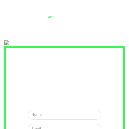
Você vai deixar?
*Segundo estudo de Carlos Higino Ribeiro e Ivo Gico
Júnior disponível
aqui
.
KIT
ANTICORRUPÇÃO
Deixe seu e-mail e nós vamos te
abastecer com a melhor arma
contra a corrupção: informação.