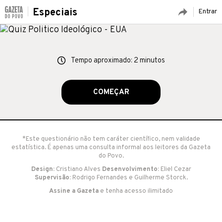
Especiais
Entrar
Tempo aproximado: 2 minutos
COMEÇAR
*Este questionário não tem caráter científico, nem validade
estatística. É apenas uma consulta informal aos leitores da Gazeta
do Povo.
Design:
Cristiano Alves
Desenvolvimento:
Eliel Cezar
Supervisão:
Rodrigo Fernandes e Guilherme Storck.
Assine a Gazeta
e tenha acesso ilimitado