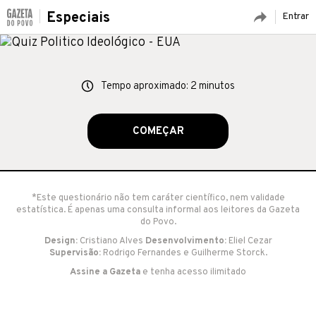
Especiais
Entrar
Tempo aproximado: 2 minutos
COMEÇAR
*Este questionário não tem caráter científico, nem validade
estatística. É apenas uma consulta informal aos leitores da Gazeta
do Povo.
Design:
Cristiano Alves
Desenvolvimento:
Eliel Cezar
Supervisão:
Rodrigo Fernandes e Guilherme Storck.
Assine a Gazeta
e tenha acesso ilimitado