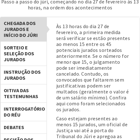
Passo a passo do júri, começando no dia 27 de fevereiro às 13
horas, na ordem dos acontecimentos
CHEGADA DOS
Às 13 horas do dia 27 de
JURADOS E
fevereiro, a primeira medida
INÍCIO DO JÚRI
será verificar se estão presentes
ao menos 15 entre os 45
SORTEIO E
potenciais jurados sorteados
SELEÇÃO DOS
anteriormente. Se o número for
JURADOS
menor que 15, o julgamento
pode ser imediatamente
INSTRUÇÃO DOS
cancelado. Contudo, os
JURADOS
convocados que faltarem sem
justificativas podem ser
OITIVA DAS
multados (geralmente o valor é
TESTEMUNHAS
de um salário mínimo). Confira
aqui como foram selecionados
INTERROGATÓRIO
os jurados.
DO RÉU
Caso estejam presentes ao
menos 15 jurados, um oficial de
DEBATES
Justiça vai até a porta do
Tribunal do Júri e apregoa as
DECISÃO DOS