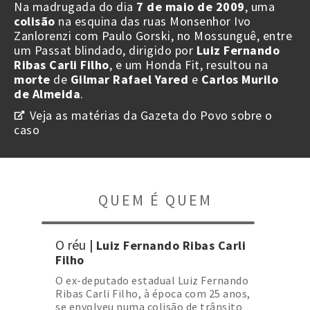
Na madrugada do dia
7 de maio de 2009
, uma
colisão
na esquina das ruas Monsenhor Ivo
Zanlorenzi com Paulo Gorski, no Mossunguê, entre
um Passat blindado, dirigido por
Luiz Fernando
Ribas Carli Filho
, e um Honda Fit, resultou na
morte
de
Gilmar Rafael Yared
e
Carlos Murilo
de Almeida
.
Veja as matérias da Gazeta do Povo sobre o
caso
QUEM É QUEM
O réu
| Luiz Fernando Ribas Carli
Filho
O ex-deputado estadual Luiz Fernando
Ribas Carli Filho, à época com 25 anos,
se envolveu numa colisão de trânsito