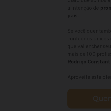
Claro que somos ab
a intenção de
prom
país.
Se você quer tamb
conteúdos únicos d
que vai encher seu
mais de 100 profis
Rodrigo Constanti
Aproveite esta ofe