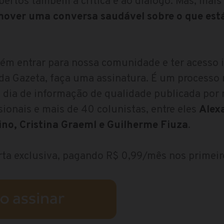
ertos também à crítica e ao diálogo. Mas, mais
over uma conversa saudável sobre o que est
ém entrar para nossa comunidade e ter acesso i
a Gazeta, faça uma assinatura. É um processo r
 dia de informação de qualidade publicada por
sionais e mais de 40 colunistas, entre eles
Alex
no, Cristina Graeml e Guilherme Fiuza
.
rta exclusiva, pagando R$ 0,99/mês nos primeir