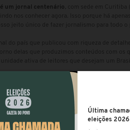
é um jornal centenário
, com sede em Curitiba 
indo nos conhecer agora. Isso porque há apenas
sso jeito único de fazer jornalismo para todo o 
nal do país que publicou com riqueza de detalh
orno delas que produzimos conteúdos com os 
unidade ativa de leitores que desejam um Brasi
 de nosso jornalismo é a
dignidade humana
e i
e: defendemos a
vida desde a concepção, a famíl
ortalecimento do papel das nossas comunidad
a nos dias de hoje.
do por nossos assinantes.