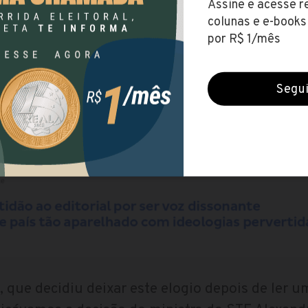
que viu em um editorial sobre a ideologia de g
ra em outro lugar.
 que decidiu deixar este elogio depois de ler um