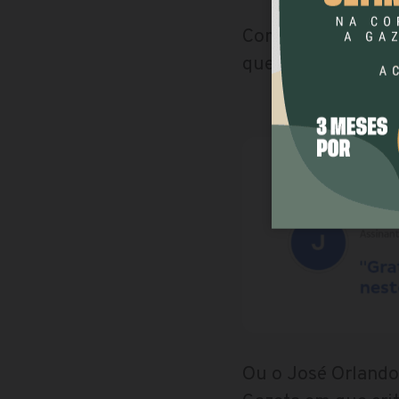
Como o Leonardo, 
que ele não encont
Ou o José Orlando,