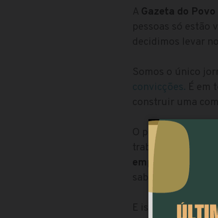
A
Gazeta do Povo 
pessoas só estão v
decidimos levar no
Somos o único jor
convicções.
É em t
construir uma com
O ponto de partida
trabalho diferent
empreender e o f
sabemos fazer falt
E isso é reconheci