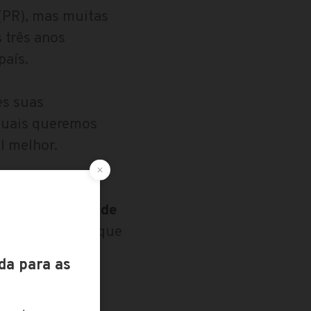
(PR), mas muitas
 três anos
país.
es suas
quais queremos
l melhor.
sso torna nosso
ia, a liberdade de
es
. São valores que