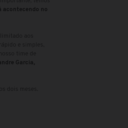
 importante, temos
á acontecendo no
limitado aos
ápido e simples,
 nosso time de
andre Garcia,
os dois meses.