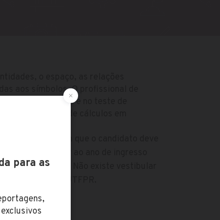
tidades, o espaço, as relações
adas aos símbolos. O profissional de
rmulação de teorias e no teste de
olve aplicações de cálculos em
plicada.
mente via SISU, em que o candidato deve
m no ano anterior ao ano de ingresso
inscrição no SISU. Não existe vestibular
 de graduação da UTFPR.