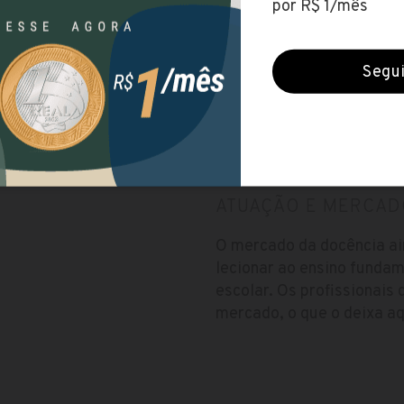
Noite
Duração
4 anos
Nota do MEC
4 de 5
ATUAÇÃO E MERCAD
O mercado da docência ai
lecionar ao ensino funda
escolar. Os profissionais
mercado, o que o deixa a