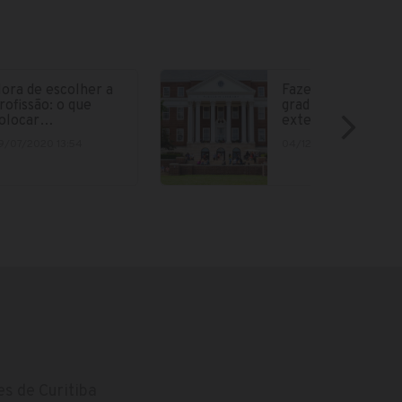
ora de escolher a
Fazer parte da
rofissão: o que
graduação no
olocar…
exterior está cad
9/07/2020 13:54
04/12/2018 15:12
s de Curitiba