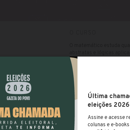
O CURSO
O matemático estuda quan
abstratas e lógicas aplic
exatas usa a lógica na fo
hipóteses. Também desenv
nacoes/graduacao/toledo/
pesquisa pura e ciência a
O ingresso é realizado so
fazer primeiramente o Ene
desejado e depois fazer a 
para ingresso aos cursos
Período