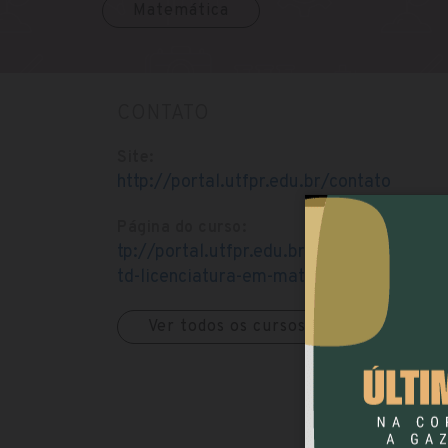
Matemática
CONTATO
Site:
http://portal.utfpr.edu.br/contato
Página do curso:
tp://portal.utfpr.edu.br/cursos/coorde
td-licenciatura-em-matematica
Ver todos os cursos da faculdade