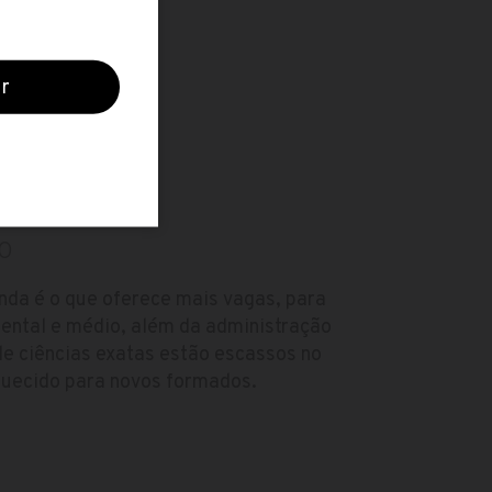
O
nda é o que oferece mais vagas, para
mental e médio, além da administração
 de ciências exatas estão escassos no
quecido para novos formados.