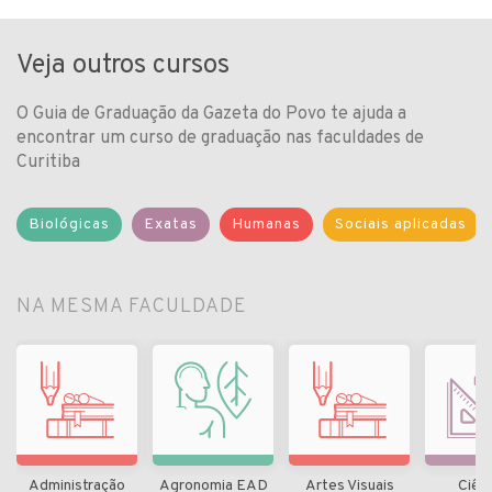
Veja outros cursos
O Guia de Graduação da Gazeta do Povo te ajuda a
encontrar um curso de graduação nas faculdades de
Curitiba
Biológicas
Exatas
Humanas
Sociais aplicadas
NA MESMA FACULDADE
Administração
Agronomia EAD
Artes Visuais
Ciên