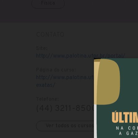
Física
CONTATO
Site:
http://www.palotina.ufpr.br/portal/
Página do curso:
http://www.palotina.ufpr.br/portal/licen
exatas/
Telefone:
(44) 3211-8500
Ver todos os cursos da faculdade