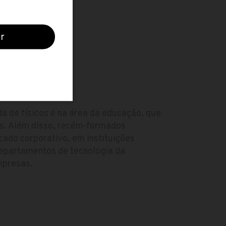
O
a de físicos é na área da educação, que
s. Além disso, recém-formados
ado corporativo, em instituições
 departamentos de tecnologia da
mpresas.