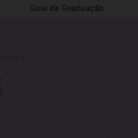
Guia de Graduação
 (PALOTINA)
 -
m