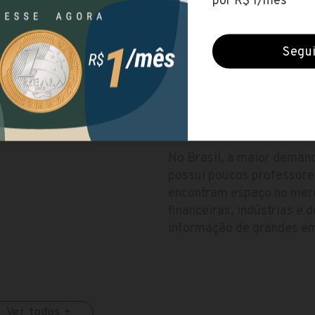
Período
Noite
Duração
4 anos (8 semestres)
ATUAÇÃO E MERCAD
No Brasil, a maior demand
possui poucos professore
encontram espaço no merc
financeiras, indústrias e
informação de grandes e
Ver todos +