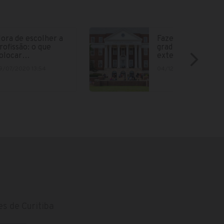
ora de escolher a
Fazer parte da
rofissão: o que
graduação no
olocar…
exterior está cad
9/07/2020 13:54
04/12/2018 15:12
s de Curitiba