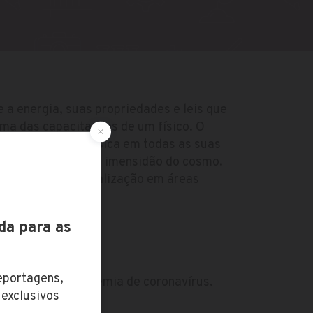
e a energia, suas propriedades e leis que
uma das capacitações de um físico. O
os e corpos da física em todas as suas
 subatômicas até a imensidão do cosmo.
investir na especialização em áreas
nuclear.
por conta da pandemia de coronavírus.