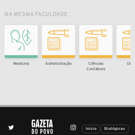
NA MESMA FACULDADE
Medicina
Administração
Ciências
Dire
Contábeis
Início
Biológicas