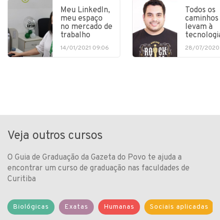
Meu LinkedIn,
Todos os
meu espaço
caminhos
no mercado de
levam à
trabalho
tecnologi
14/01/2021 09:06
28/07/2020
Veja outros cursos
O Guia de Graduação da Gazeta do Povo te ajuda a
encontrar um curso de graduação nas faculdades de
Curitiba
Biológicas
Exatas
Humanas
Sociais aplicadas