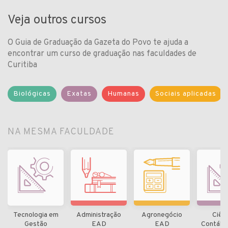
Veja outros cursos
O Guia de Graduação da Gazeta do Povo te ajuda a
encontrar um curso de graduação nas faculdades de
Curitiba
Biológicas
Exatas
Humanas
Sociais aplicadas
NA MESMA FACULDADE
Tecnologia em
Administração
Agronegócio
Ciên
Gestão
EAD
EAD
Contábe