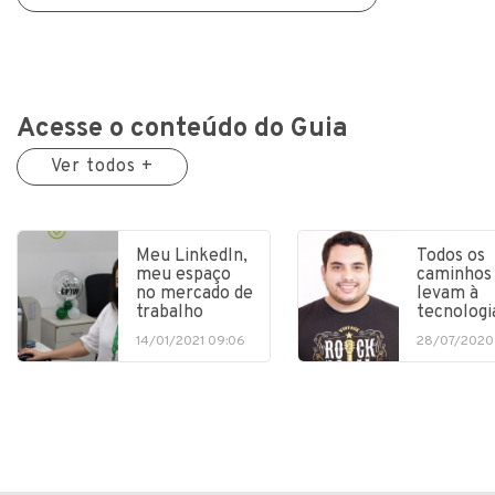
Acesse o conteúdo do Guia
Ver todos +
Meu LinkedIn,
Todos os
meu espaço
caminhos
no mercado de
levam à
trabalho
tecnologi
14/01/2021 09:06
28/07/2020