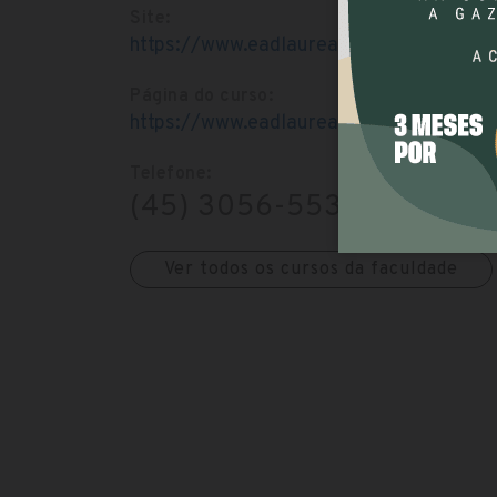
Site:
https://www.eadlaureate.com.br/polo/po
Página do curso:
https://www.eadlaureate.com.br/curso
Telefone:
(45) 3056-5535
Ver todos os cursos da faculdade