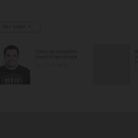
Ver todos +
Todos os caminhos
H
levam à tecnologia
p
c
28/07/2020 08:37
2