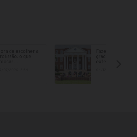
ora de escolher a
Fazer parte da
rofissão: o que
graduação no
olocar…
exterior está cad
9/07/2020 13:54
04/12/2018 15:12