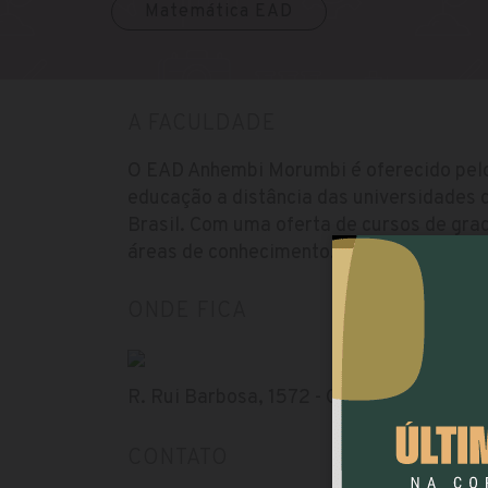
Matemática EAD
A FACULDADE
O EAD Anhembi Morumbi é oferecido pel
educação a distância das universidades 
Brasil. Com uma oferta de cursos de gra
áreas de conhecimento.
ONDE FICA
R. Rui Barbosa, 1572 - Centro, Toledo - PR
CONTATO