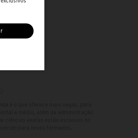
O
nda é o que oferece mais vagas, para
mental e médio, além da administração
 de ciências exatas estão escassos no
quecido para novos formados.