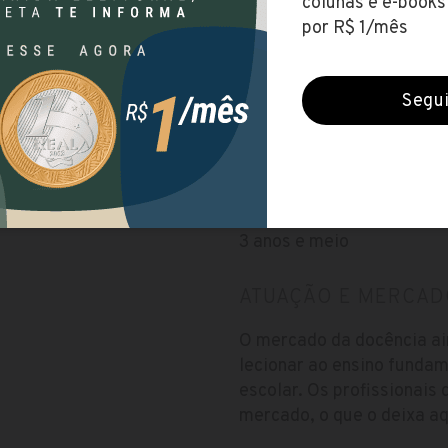
lo-toledo/
Taxa de matrícula
Não possui taxa
/matematica-bacharelado/
Valor da Mensalidade
R$ 291,53
Duração
3 anos e meio
ATUAÇÃO E MERCAD
O mercado da docência ai
lecionar ao ensino funda
escolar. Os profissionais
mercado, o que o deixa a