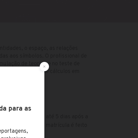
tidades, o espaço, as relações
adas aos símbolos. O profissional de
rmulação de teorias e no teste de
olve aplicações de cálculos em
plicada.
do
fica disponível em até 5 dias após a
cio do processo de matrícula é feito
Laureate.