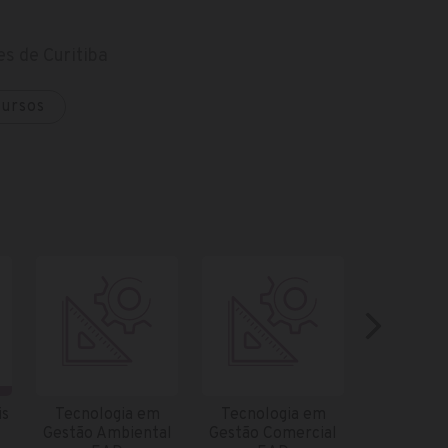
s de Curitiba
cursos
is
Tecnologia em
Tecnologia em
Tecnolo
Gestão Ambiental
Gestão Comercial
Gestão de 