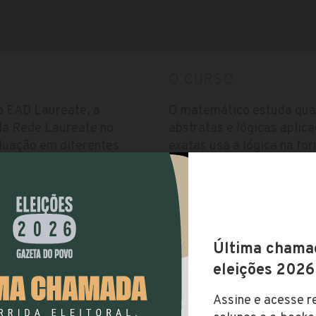
O CURSO
o EAD Laureate, a
O matemático estuda quan
da Rede Laureate no
abstratas e lógicas aplic
duação em diferentes
exatas usa a lógica na fo
hipóteses. Também desenv
pesquisa pura e ciência a
Vestibular
Utiliza vestibular agenda
, Brasil
O resultado do vestibular 
realização da prova. O iní
online, pelo site do EAD 