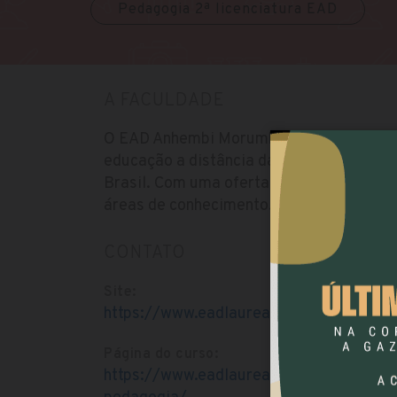
Pedagogia 2ª licenciatura EAD
A FACULDADE
O EAD Anhembi Morumbi é oferecido pel
educação a distância das universidades 
Brasil. Com uma oferta de cursos de gra
áreas de conhecimento.
CONTATO
Site:
https://www.eadlaureate.com.br/polo/p
Página do curso:
https://www.eadlaureate.com.br/curso/