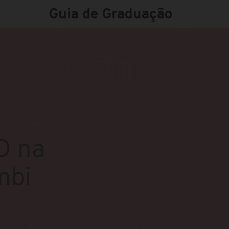
Guia de Graduação
D na
mbi