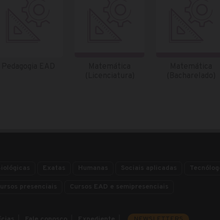
Pedagogia EAD
Matemática
Matemática
(Licenciatura)
(Bacharelado)
iológicas
Exatas
Humanas
Sociais aplicadas
Tecnólog
ursos presenciais
Cursos EAD e semipresenciais
ícias
Fale conosco
Expediente
NEWSLETTERS