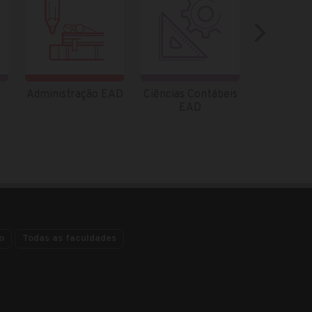
Administração EAD
Ciências Contábeis
Tecnolo
EAD
Gestão Am
EA
o
Todas as faculdades