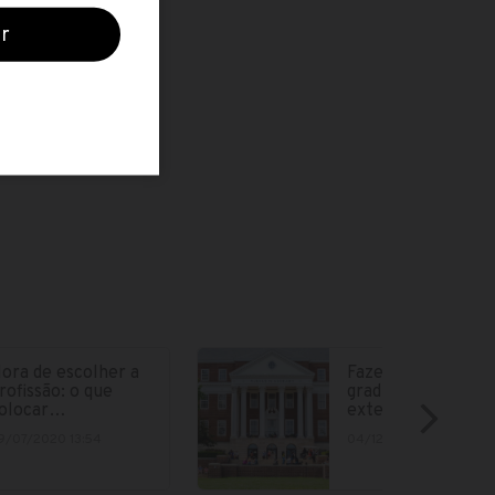
ora de escolher a
Fazer parte da
rofissão: o que
graduação no
olocar…
exterior está cad
9/07/2020 13:54
04/12/2018 15:12