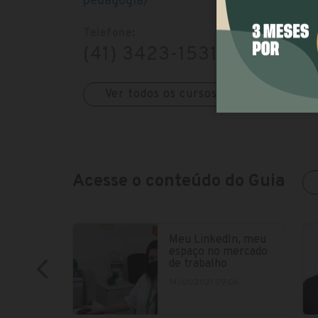
pedagogia/
Telefone:
(41) 3423-1531
Ver todos os cursos da faculdade
Acesse o conteúdo do Guia
Meu LinkedIn, meu
espaço no mercado
de trabalho
14/01/2021 09:06