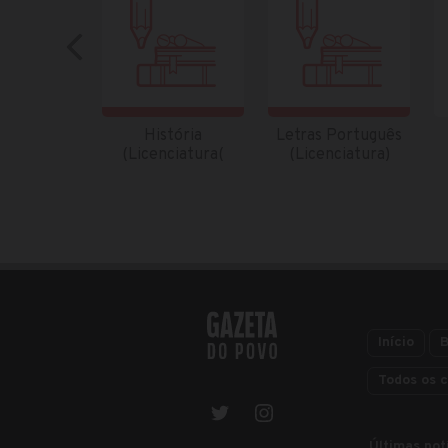
História
Letras Português
(Licenciatura(
(Licenciatura)
Início
B
Todos os c
Últimas not