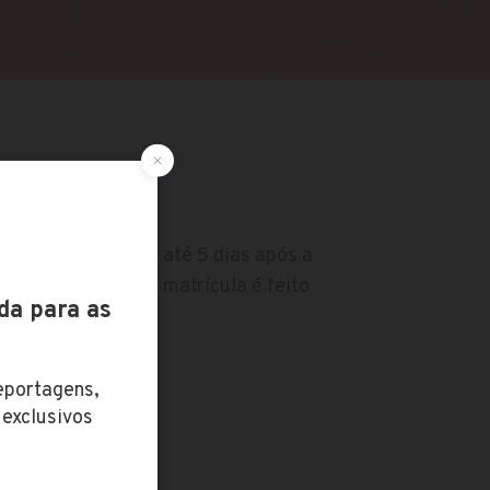
do
fica disponível em até 5 dias após a
cio do processo de matrícula é feito
Laureate.