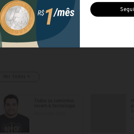
R$ 262,28
Duração
1 ano e meio
Ver todos +
Todos os caminhos
H
levam à tecnologia
p
c
28/07/2020 08:37
2