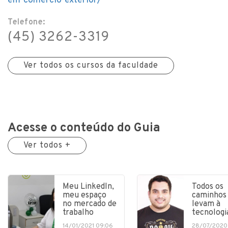
em-comercio-exterior/
Telefone:
(45) 3262-3319
Ver todos os cursos da faculdade
Acesse o conteúdo do Guia
Ver todos +
Meu LinkedIn,
Todos os
meu espaço
caminhos
no mercado de
levam à
trabalho
tecnologi
14/01/2021 09:06
28/07/2020