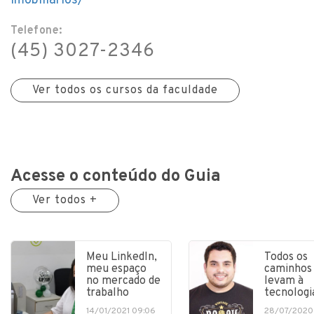
imobiliarios/
Telefone:
(45) 3027-2346
Ver todos os cursos da faculdade
Acesse o conteúdo do Guia
Ver todos +
Meu LinkedIn,
Todos os
meu espaço
caminhos
no mercado de
levam à
trabalho
tecnologi
14/01/2021 09:06
28/07/2020