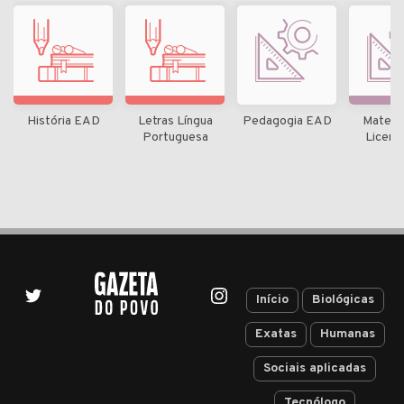
História EAD
Letras Língua
Pedagogia EAD
Matemá
Portuguesa
Licenc
Início
Biológicas
Exatas
Humanas
Sociais aplicadas
Tecnólogo