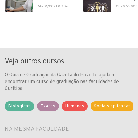
14/01/2021 09:06
28/07/2020
Veja outros cursos
O Guia de Graduação da Gazeta do Povo te ajuda a
encontrar um curso de graduação nas faculdades de
Curitiba
Biológicas
Exatas
Humanas
Sociais aplicadas
NA MESMA FACULDADE