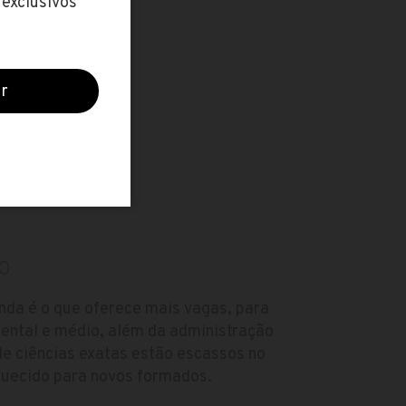
ula
O
nda é o que oferece mais vagas, para
mental e médio, além da administração
 de ciências exatas estão escassos no
quecido para novos formados.