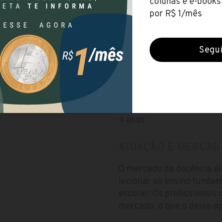
lo-curitiba-centro/
Taxa de matrícula
Não possui taxa de matríc
matematica-licenciatura/
Valor da Mensalidade
R$ 281,78
Duração
4 anos
ATUAÇÃO E MERCAD
O mercado da docência ai
lecionar ao ensino funda
escolar. Os profissionais
mercado, o que o deixa a