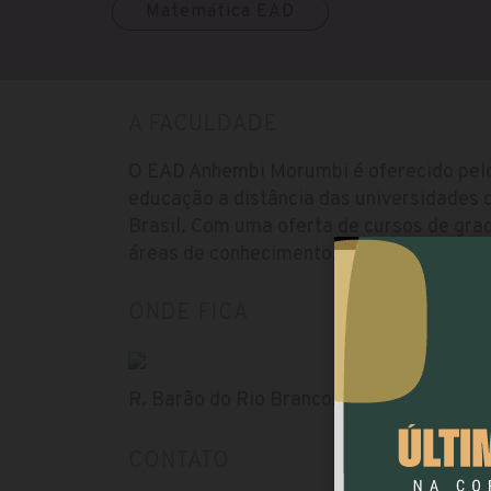
Matemática EAD
A FACULDADE
O EAD Anhembi Morumbi é oferecido pel
educação a distância das universidades 
Brasil. Com uma oferta de cursos de gra
áreas de conhecimento.
ONDE FICA
R. Barão do Rio Branco, 564 - Centro, Cur
CONTATO