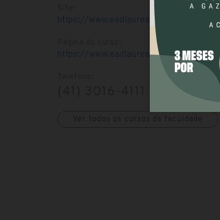
Site:
https://www.eadlaureate.com.br/polo/po
Página do curso:
https://www.eadlaureate.com.br/curso/
Telefone:
(41) 3016-4111
Ver todos os cursos da faculdade