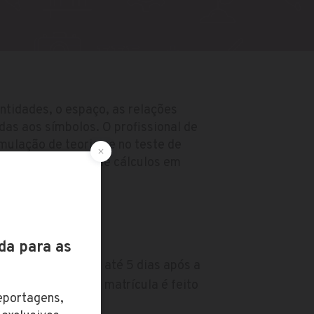
tidades, o espaço, as relações
adas aos símbolos. O profissional de
rmulação de teorias e no teste de
olve aplicações de cálculos em
plicada.
do
fica disponível em até 5 dias após a
cio do processo de matrícula é feito
Laureate.