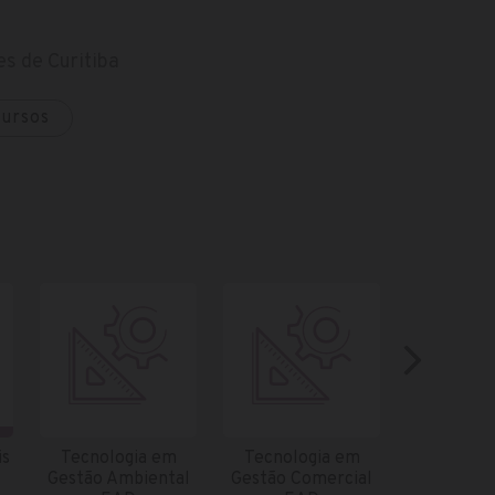
s de Curitiba
cursos
is
Tecnologia em
Tecnologia em
Tecnolo
Gestão Ambiental
Gestão Comercial
Gestão de 