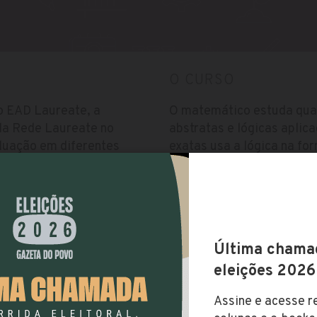
O CURSO
o EAD Laureate, a
O matemático estuda quan
da Rede Laureate no
abstratas e lógicas aplic
duação em diferentes
exatas usa a lógica na fo
hipóteses. Também desenv
pesquisa pura e ciência a
Vestibular
Utiliza vestibular agenda
itiba - PR, Brasil
O resultado do vestibular 
realização da prova. O iní
online, pelo site do EAD 