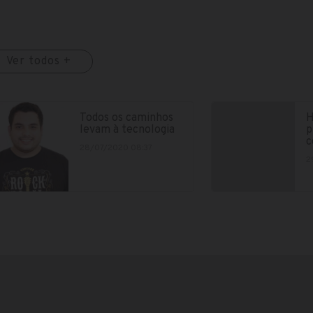
Ver todos +
Todos os caminhos
H
levam à tecnologia
p
c
28/07/2020 08:37
2