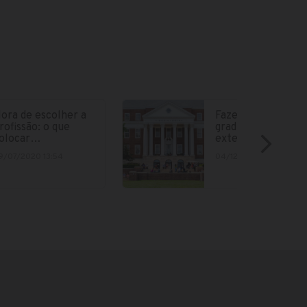
ora de escolher a
Fazer parte da
rofissão: o que
graduação no
olocar…
exterior está cad
9/07/2020 13:54
04/12/2018 15:12