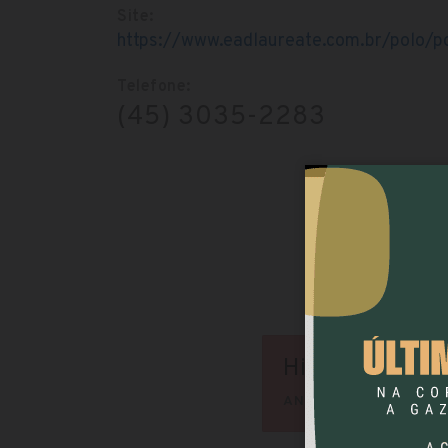
Site:
https://www.eadlaureate.com.br/polo/p
Telefone:
(45) 3035-2283
História EAD
ANHEMBI MORUMBI (C