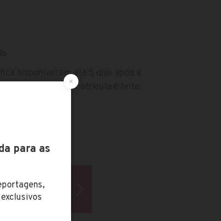
do
fica disponível em até 5 dias após a
cio do processo de matrícula é feito
Laureate.
ula