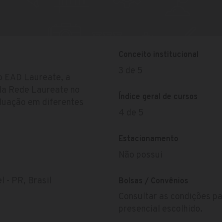
Conceito institucional
3 de 5
o EAD Laureate, a
da Rede Laureate no
Índice geral de cursos
duação em diferentes
4 de 5
Estacionamento
Não possui
 - PR, Brasil
Bolsas / Convênios
Consultar as condições pa
presencial escolhido.