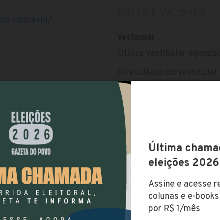
DATAS E VALORES
olo-cascavel/
Vestibular
Utiliza vestibular agenda
O resultado do vestibular 
realização da prova. O iní
online, pelo site do EAD 
Taxa de matrícula
Não possui taxa de matríc
ASCAVEL)