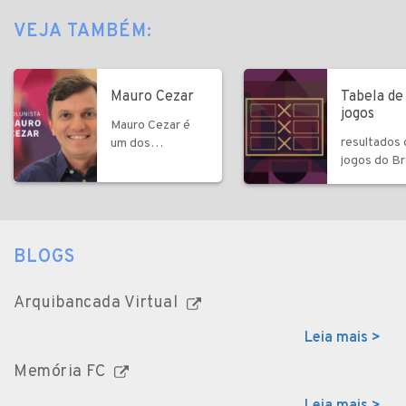
VEJA TAMBÉM:
Mauro Cezar
Tabela de
jogos
Mauro Cezar é
resultados
um dos
jogos do Bra
comentaristas
outras sele
mais influentes
do Brasil
BLOGS
Arquibancada Virtual
Leia mais >
Memória FC
Leia mais >