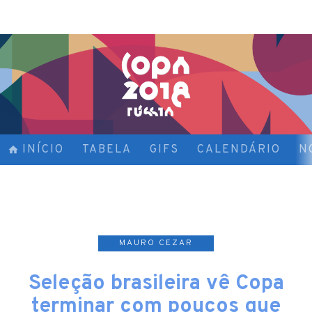
INÍCIO
TABELA
GIFS
CALENDÁRIO
N
MAURO CEZAR
Seleção brasileira vê Copa
terminar com poucos que