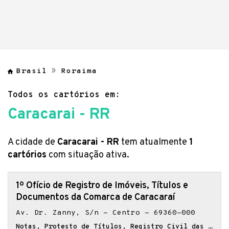
Brasil
Roraima
Todos os cartórios em:
Caracarai - RR
A cidade de
Caracarai - RR
tem atualmente
1
cartórios
com situação ativa.
1º Ofício de Registro de Imóveis, Títulos e
Documentos da Comarca de Caracaraí
Av. Dr. Zanny, S/n - Centro - 69360-000
Notas, Protesto de Títulos, Registro Civil das Pessoas Naturais, Registro de Contratos Marítimos, Registro de Imóveis, Registro de Imóveis e Títulos e Documentos, Registro de Interdições e Tutelas, Registro de Títulos e Documentos, Registro de Títulos e Documentos e Civis das Pessoas Jurídicas