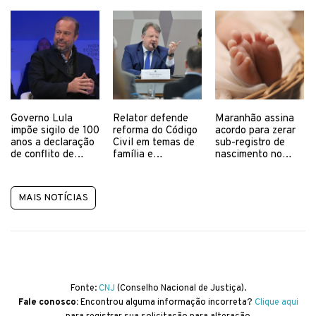
Governo Lula
Relator defende
Maranhão assina
impõe sigilo de 100
reforma do Código
acordo para zerar
anos a declaração
Civil em temas de
sub-registro de
de conflito de
família e
nascimento no
interesse de
propriedade
estado
ministro
MAIS NOTÍCIAS
Fonte:
CNJ
(Conselho Nacional de Justiça).
Fale conosco:
Encontrou alguma informação incorreta?
Clique aqui