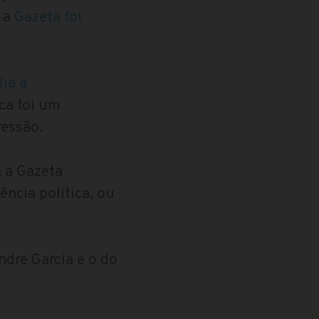
 a
Gazeta foi
dia a
ca foi um
ressão.
a a Gazeta
ncia política, ou
ndre Garcia e o do