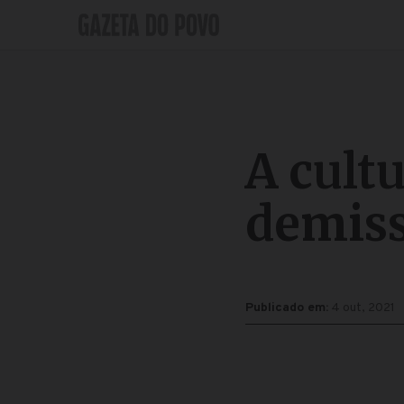
A cult
demiss
Publicado em:
4 out, 2021