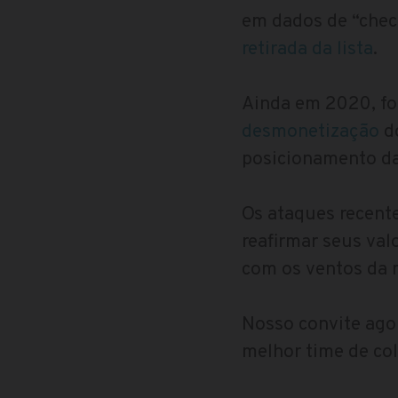
em dados de “chec
retirada da lista
.
Ainda em 2020, f
desmonetização
do
posicionamento da
Os ataques recente
reafirmar seus val
com os ventos da 
Nosso convite agor
melhor time de col