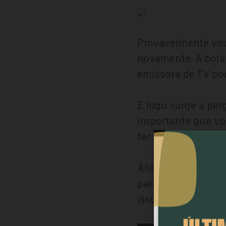
Provavelmente voc
novamente. A bola 
emissora de TV por
E logo surge a per
importante que voc
ter voz, com colun
Afinal, defendemo
para isso, para co
isso, convidamos v