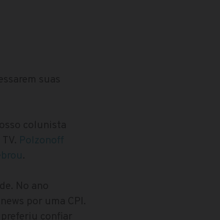
ressarem suas
osso colunista
 TV.
Polzonoff
ebrou
.
ade. No ano
 news por uma CPI.
preferiu confiar