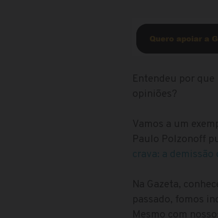
Entendeu por que 
opiniões?
Vamos a um exempl
Paulo Polzonoff pu
crava: a demissão 
Na Gazeta, conhece
passado, fomos in
Mesmo com nossos m