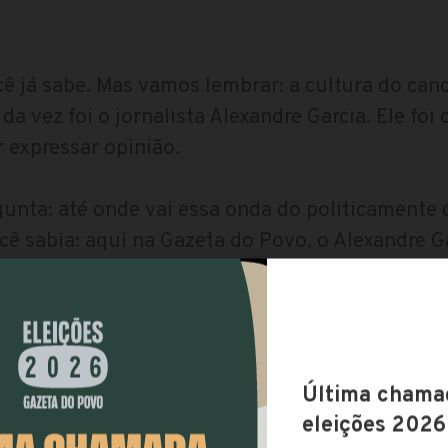
ê já sabe. Mas vamos lembrar: a cultura do ca
da vez foi o jornalista Alexandre Garcia. Ele fo
 expressar opinião.
gunta: até onde vai essa onda do politicamente 
ê sabia: aqui na Gazeta do Povo, o Alexandre G
as diárias e uma newsletter exclusiva.
s como ninguém a liberdade de expressão. E é p
ntrariar um falso consenso. Coragem para desafia
ocê a assistir este vídeo: