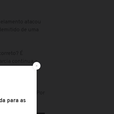
ncelamento atacou
i demitido de uma
correto? É
arcia continua a
reciso coragem
r o escrutínio. Por