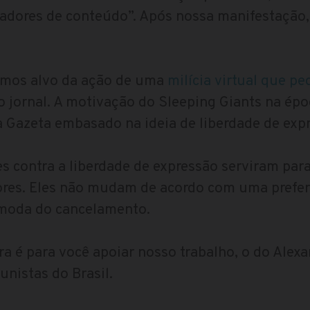
adores de conteúdo”. Após nossa manifestação,
omos alvo da ação de uma
milícia virtual que pe
 jornal. A motivação do Sleeping Giants na épo
 Gazeta embasado na ideia de liberdade de exp
s contra a liberdade de expressão serviram par
ores. Eles não mudam de acordo com uma preferê
moda do cancelamento.
a é para você apoiar nosso trabalho, o do Alexa
unistas do Brasil.